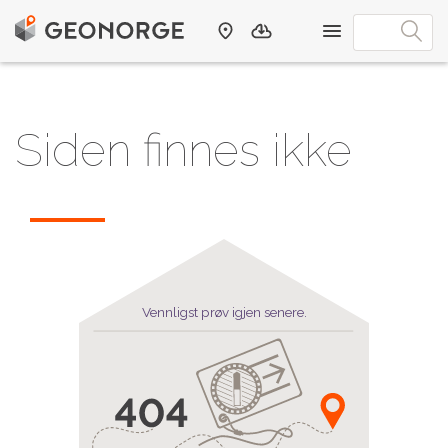
Siden finnes ikke
Vennligst prøv igjen senere.